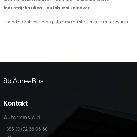
Industrijska ulica - autobusni kolodvor
.
Unaprijed zahvaljujemo putnicima na strpljenju i razumijevanju.
Kontakt
Autotrans d.d.
+385 (0)72 66 06 60